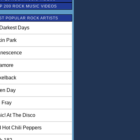
P 200 ROCK MUSIC VIDEOS
ST POPULAR ROCK ARTISTS
Darkest Days
kin Park
nescence
amore
kelback
en Day
 Fray
ic! At The Disco
 Hot Chili Peppers