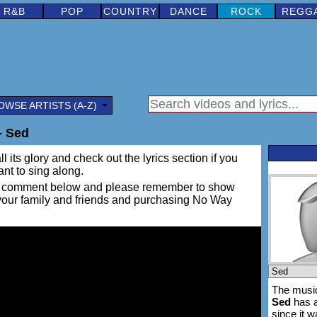
R&B
POP
COUNTRY
DANCE
ROCK
REGG
OWSE ARTISTS (A-Z)
- Sed
l its glory and check out the lyrics section if you
ant to sing along.
ing a comment below and please remember to show
h your family and friends and purchasing No Way
The music
Sed
has a
since it 