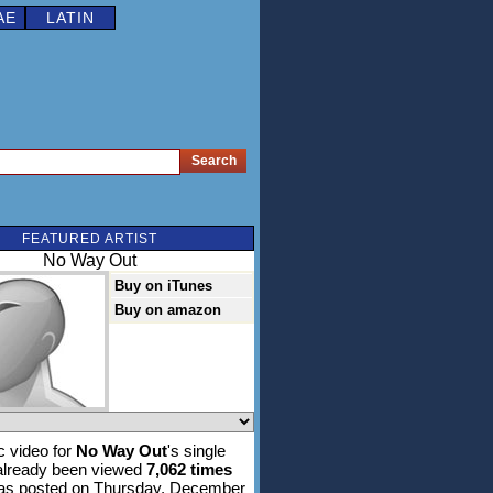
AE
LATIN
FEATURED ARTIST
No Way Out
Buy on iTunes
Buy on amazon
 video for
No Way Out
's single
lready been viewed
7,062 times
was posted on Thursday, December