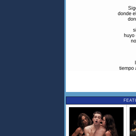
Sig
donde el
don
s
huyo 
no
tiempo 
tiempo 
Creo qu
consumi
ya no me 
FEAT
Sig
donde el
don
que deba s
huyo 
no aguanto u