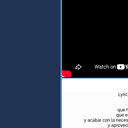
Lyri
que 
que es
y acabar con la nece
y aprovech