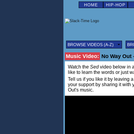
HOME
HIP-HOP
BROWSE VIDEOS (A-Z)
BR
Music Video:
No Way Out 
Watch the
Sed
video below in al
like to learn the words or just w
Tell us if you like it by leav
your support by sharing it wit
Out's music.