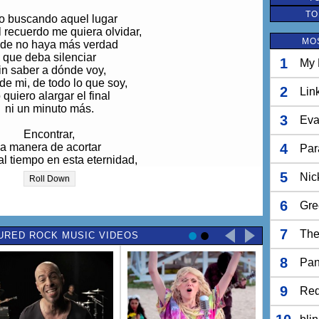
TO
o buscando aquel lugar
 recuerdo me quiera olvidar,
MO
de no haya más verdad
que deba silenciar
1
My 
in saber a dónde voy,
de mi, de todo lo que soy,
2
Lin
 quiero alargar el final
ni un minuto más.
3
Eva
Encontrar,
la manera de acortar
4
Par
al tiempo en esta eternidad,
al tiempo en esta eternidad.
5
Nic
Roll Down
e estoy reprimiendo mi sed,
éndome, evitando miradas,
6
Gre
quedan fuerzas para aguantar
ni un minuto más.
7
The
URED ROCK MUSIC VIDEOS
o buscando aquel lugar
8
 recuerdo me quiera olvidar,
Pan
de no haya más verdad
ilenciar sin saber a dónde voy,
9
Red
de mi, de todo lo que soy,
n minuto más (ni un minuto más).