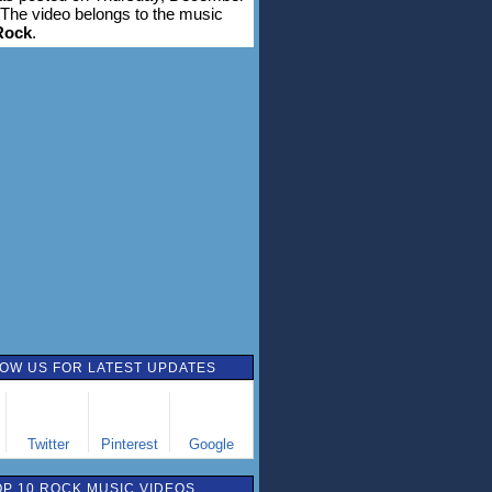
 The video belongs to the music
Rock
.
OW US FOR LATEST UPDATES
Twitter
Pinterest
Google
OP 10 ROCK MUSIC VIDEOS