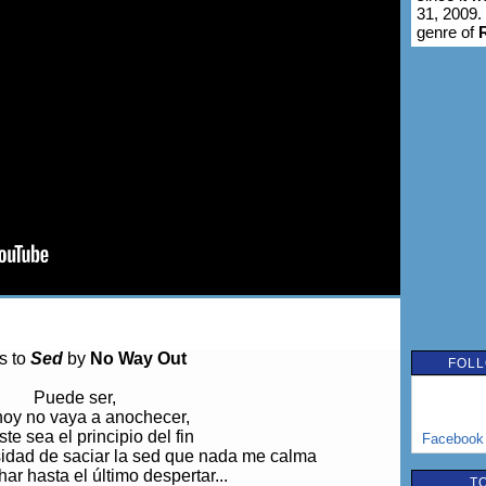
31, 2009.
genre of
cs to
Sed
by
No Way Out
FOLL
Puede ser,
hoy no vaya a anochecer,
te sea el principio del fin
Facebook
sidad de saciar la sed que nada me calma
ar hasta el último despertar...
T