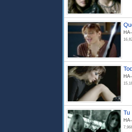
Qu
HA
16,8
Tod
HA
15,1
Tu
HA
7,96