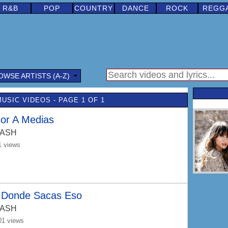
R&B
POP
COUNTRY
DANCE
ROCK
REGG
OWSE ARTISTS (A-Z)
USIC VIDEOS - PAGE 1 OF 1
or A Medias
-ASH
1 views
 Donde Sacas Eso
-ASH
01 views