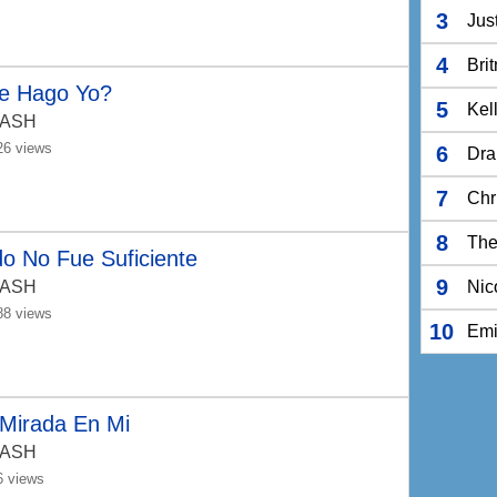
3
Jus
4
Bri
e Hago Yo?
5
Kel
-ASH
26 views
6
Dra
7
Chr
8
The
o No Fue Suficiente
9
-ASH
Nic
88 views
10
Em
 Mirada En Mi
-ASH
6 views