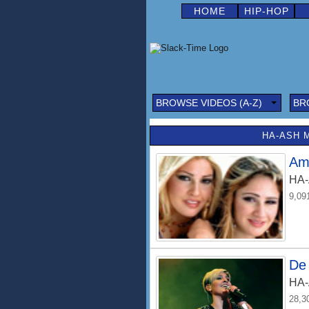
HOME
HIP-HOP
BROWSE VIDEOS (A-Z)
BR
HA-ASH M
Am
HA
9,09
De
HA
28,3