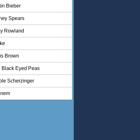
tin Bieber
tney Spears
ly Rowland
ke
is Brown
 Black Eyed Peas
ole Scherzinger
inem