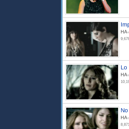
Im
HA
9,67
Lo
HA
10,1
No
HA
8,87