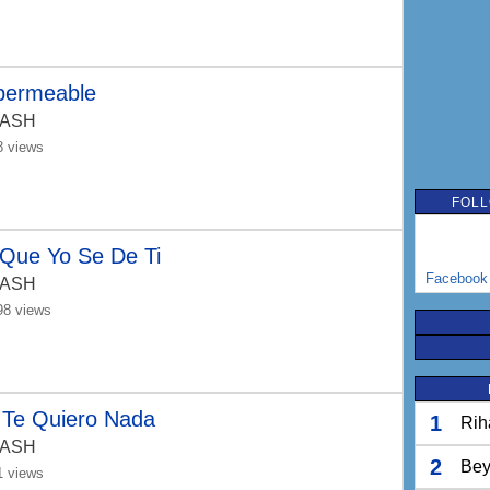
permeable
-ASH
8 views
FOLL
 Que Yo Se De Ti
Facebook
-ASH
98 views
 Te Quiero Nada
1
Rih
-ASH
2
Bey
1 views