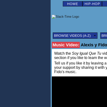
HOME
HIP-HOP
BROWSE VIDEOS (A-Z)
BR
Music Video:
Alexis y Fido
Watch the
Soy Igual Que Tu
vid
section if you like to learn the 
Tell us if you like it by leav
your support by sharing it with
Fido's music.