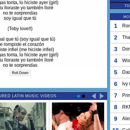
as tonta, lo hiciste ayer (girl)
TO
u lloraste yo también lloré
no te sorprendas
MO
soy igual que tú
1
Rom
(Toby love!!)
2
Tha
al que tú (soy igual que tú)
e rompiste el corazón
3
Do
ste infiel (me hiciste infiel)
as tonta, lo hiciste ayer (girl)
u lloraste yo también lloré
4
Wis
no te sorprendas
soy igual que tú
5
Dad
Roll Down
 hombre nuevo se levanta
6
Ivy
oy a dejar que la soga se parta
oque es porque Dios no lo reparta
7
Pri
URED LATIN MUSIC VIDEOS
é que yo no fui un santo
 usted no fue muy santa
8
e va a decir que esto sirvió
RK
que ya se perdió
i mucho rindió (wow)
9
Ale
cha pichaeras, mucho nebuleos
el que decide hablarte sin rodeos