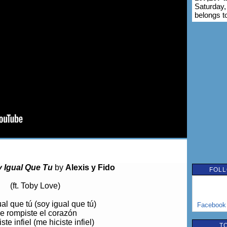
Saturday,
belongs t
 Igual Que Tu
by
Alexis y Fido
FOLL
(ft. Toby Love)
al que tú (soy igual que tú)
Facebook
e rompiste el corazón
ste infiel (me hiciste infiel)
T