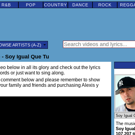
R&B
POP
COUNTRY
DANCE
ROCK
REGG
OWSE ARTISTS (A-Z)
 - Soy Igual Que Tu
eo below in all its glory and check out the lyrics
words or just want to sing along.
ing a comment below and please remember to show
 your family and friends and purchasing Alexis y
The music
Soy Igua
107,207 