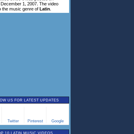
 December 1, 2007. The video
o the music genre of
Latin
.
OW US FOR LATEST UPDATES
Twitter
Pinterest
Google
OP 10 LATIN MUSIC VIDEOS