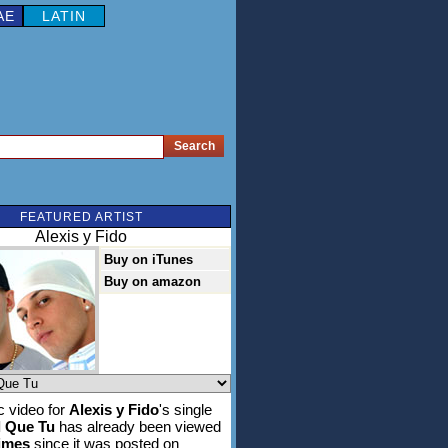
AE
LATIN
FEATURED ARTIST
Alexis y Fido
Buy on iTunes
Buy on amazon
 video for
Alexis y Fido
's single
l Que Tu
has already been viewed
times
since it was posted on