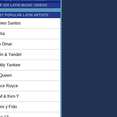
P 200 LATIN MUSIC VIDEOS
ST POPULAR LATIN ARTISTS
eo Santos
lia
n Omar
in & Yandel
dy Yankee
 Queen
nce Royce
M & Ken-Y
xis y Fido