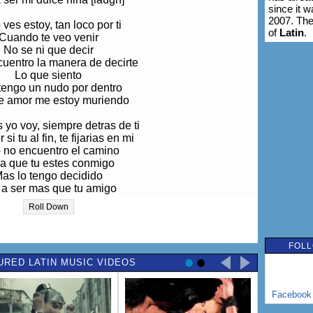
since it 
2007. The
 ves estoy, tan loco por ti
of
Latin
.
Cuando te veo venir
No se ni que decir
uentro la manera de decirte
Lo que siento
tengo un nudo por dentro
e amor me estoy muriendo
s yo voy, siempre detras de ti
 si tu al fin, te fijarias en mi
 no encuentro el camino
a que tu estes conmigo
as lo tengo decidido
 a ser mas que tu amigo
Roll Down
 te lo tengo advertido
o tengo bien decidido
o te voy a enamorar,
FOLL
onmigo tu vas a estar
URED LATIN MUSIC VIDEOS
o quieras disimularlo,
 mi tambien has pensado
go que yo quiero estar contigo
Facebook