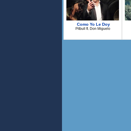
Mi
Tu
Por tu 
Como Yo Le Doy
Pitbull ft. Don Miguelo
Mi
Tu 
Contigo
Yo se
La que me ti
Y con todo lo
Es que tu ven
Quiero v
Para pod
Y te juro que t
Y que yo me d
Ya
L
Y
Y 
N
Si en