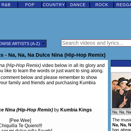
R&B
POP
COUNTRY
DANCE
ROCK
REGG
OWSE ARTISTS (A-Z)
 - Na, Na, Na Dulce Nina (Hip-Hop Remix)
ina (Hip-Hop Remix)
video below in all its glory and
ou like to learn the words or just want to sing along.
ing a comment below and please remember to show
 your family and friends and purchasing Kumbia
ce Nina (Hip-Hop Remix)
by
Kumbia Kings
The music
[Pee Wee]
Na, Na, 
Chiquilla Te Quiero!!!
has alre
 ser mi dulce niña [laugh]