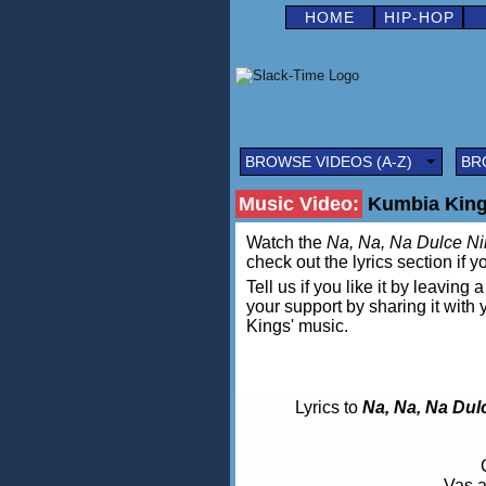
HOME
HIP-HOP
BROWSE VIDEOS (A-Z)
BR
Music Video:
Kumbia Kings
Watch the
Na, Na, Na Dulce N
check out the lyrics section if y
Tell us if you like it by leav
your support by sharing it with
Kings' music.
Lyrics to
Na, Na, Na Dul
Vas a