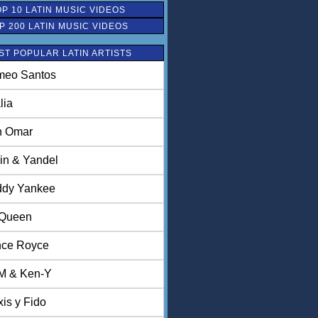
OP 10 LATIN MUSIC VIDEOS
P 200 LATIN MUSIC VIDEOS
ST POPULAR LATIN ARTISTS
eo Santos
lia
n Omar
in & Yandel
dy Yankee
 Queen
nce Royce
M & Ken-Y
xis y Fido