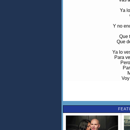
Ya lo
Y no enc
Que 
Que d
Ya lo ve
Para ver
Pero
Par
M
Voy
Ya
L
Y
c
FEAT
N
Si en
Vente conmi