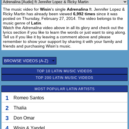
The music video for
Wisin
's single
Adrenalina
ft. Jennifer Lopez &
Sube la adrenalina
Ricky Martin has already been viewed
6,992 times
since it was
Suuu (x4)
posted on Thursday, February 27, 2014. The video belongs to the
music genre of
Latin
.
[Wisin:]
Watch the
Adrenalina
video above in all its glory and check out the
lyrics section if you like to learn the words or just want to sing along.
Dame un minuto
Tell us if you like it by leaving a comment above and please
Contigo disfruto
remember to show your support by sharing it with your family and
Se vuelve y me deja bruto
friends and purchasing Wisin's music.
Si me das la verde, ejecuto
Si tú eres la jefa, me recluto
BROWSE VIDEOS (A-Z)
Deja que ocurra
TOP 10 LATIN MUSIC VIDEOS
Caliente que el tiempo transcurra
TOP 200 LATIN MUSIC VIDEOS
El ambiente la pone ardiente
Se pega y en el oído me susurra
MOST POPULAR LATIN ARTISTS
Abusa y me engatusa
1
Romeo Santos
La falda más cara
2
Thalia
Combina con la blusa
Se mete en mi mente como una intrusa
3
Don Omar
Yo le pido que lo haga y no se rehúsa
(Doble U)
4
Wisin & Yandel