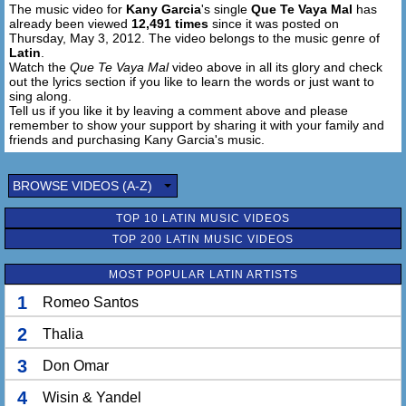
The music video for
Kany Garcia
's single
Que Te Vaya Mal
has
Inventor, impotente, y cueeee….
already been viewed
12,491 times
since it was posted on
Thursday, May 3, 2012. The video belongs to the music genre of
Yo quiero que te valla mal
Latin
.
Yo quiero que te des la vuelta
Watch the
Que Te Vaya Mal
video above in all its glory and check
out the lyrics section if you like to learn the words or just want to
Y no pa`que conmigo vuelvas
sing along.
Si no pa`verte suplicar
Tell us if you like it by leaving a comment above and please
remember to show your support by sharing it with your family and
Yo quiero que te valla mal
friends and purchasing Kany Garcia's music.
Todo se paga en esta tierra
Con tu traición iba a la guerra
BROWSE VIDEOS (A-Z)
Yo quiero que te valla mal
TOP 10 LATIN MUSIC VIDEOS
TOP 200 LATIN MUSIC VIDEOS
MOST POPULAR LATIN ARTISTS
1
Romeo Santos
2
Thalia
3
Don Omar
4
Wisin & Yandel