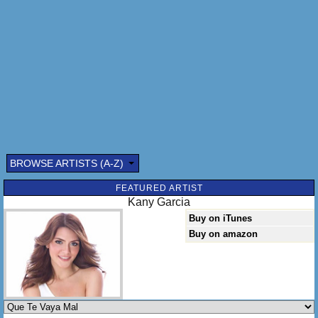
Al par de días te veo con esa
Que te acaricia con pasión
No hay na`peor que un embustero
Que juega con el corazón
Hay no hay na` no hay na`peor que un embustero
Que juega con el corazón…
Yo quiero que te valla mal
Yo quiero que te des la vuelta
Y no pa`que conmigo vuelvas
BROWSE ARTISTS (A-Z)
Si no pa`verte suplicar
FEATURED ARTIST
Yo quiero que te valla mal
Kany Garcia
Todo se paga en esta tierra
Buy on iTunes
Con tu traición iba a la guerra
Buy on amazon
Yo quiero que te valla mal…
Mentiroso, paquetero, embustero
Traicionero, ratero, pillo, traidor,
Tú no tienes madre
Sin vergüenza, enamorao,